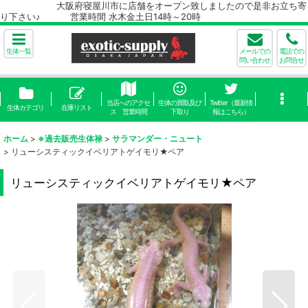
大阪府寝屋川市に店舗をオープン致しましたので是非お立ち寄
り下さい♪ 営業時間 水木金土日14時～20時
生体一覧
メールでの
電話での
問い合わせ
お問合せ
当店へのアクセ
生体の買取及び
Twitter（最新情
生体カテゴリ
在庫リスト
ス 営業時間
下取り
報はこちら）
ホーム
>
※過去販売生体禄
>
サラマンダー・ニュート
>
リューシスティックイベリアトゲイモリ★ペア
リューシスティックイベリアトゲイモリ★ペア