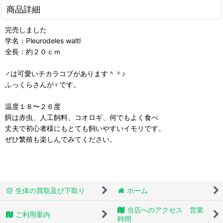
商品詳細
完売しました
学名：Pleurodeles waltl
全長：約２０ｃｍ
♂は可愛いチカラコブがあります＾＾♪
ふっくらさんが♀です。
温度１８〜２６度
餌は赤虫、人工飼料、コオロギ、何でもよく食べ
丈夫で初心者様にもとても飼いやすいイモリです。
ぜひ繁殖も楽しんでみてください。
生体の買取及び下取り
ホーム
当店へのアクセス 営業
ご利用案内
時間