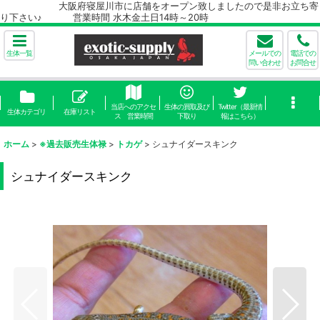
大阪府寝屋川市に店舗をオープン致しましたので是非お立ち寄
り下さい♪ 営業時間 水木金土日14時～20時
生体一覧
メールでの
電話での
問い合わせ
お問合せ
当店へのアクセ
生体の買取及び
Twitter（最新情
生体カテゴリ
在庫リスト
ス 営業時間
下取り
報はこちら）
ホーム
>
※過去販売生体禄
>
トカゲ
>
シュナイダースキンク
シュナイダースキンク