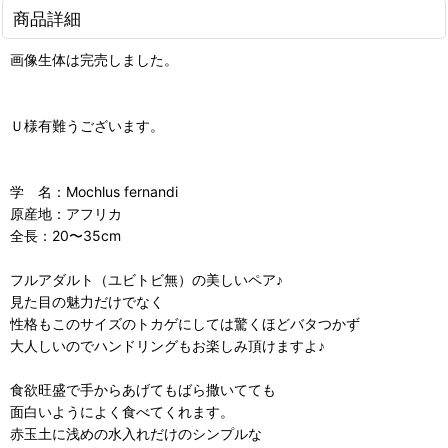
商品詳細
画像生体は完売しました。
Ｕ様有難うございます。
学 名：Mochlus fernandi
原産地：アフリカ
全長：20〜35cm
フルアダルト（ユビトビ無）の美しいペア♪
見た目の魅力だけでなく
性格もこのサイズのトカゲにしては驚くほどバタつかず
大人しいのでハンドリングもお楽しみ頂けますよ♪
食欲旺盛で手からあげてもばら撒いてても
面白いようによく食べてくれます。
赤玉土に浅めの水入れだけのシンプルな