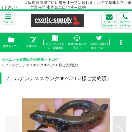
大阪府寝屋川市に店舗をオープン致しましたので是非お立ち寄
り下さい♪ 営業時間 水木金土日14時～20時
生体一覧
メールでの
電話での
問い合わせ
お問合せ
当店へのアクセ
生体の買取及び
Twitter（最新情
生体カテゴリ
在庫リスト
ス 営業時間
下取り
報はこちら）
ホーム
>
※過去販売生体禄
>
トカゲ
>
フェルナンデススキンク★ペア(Ｕ様ご売約済）
フェルナンデススキンク★ペア(Ｕ様ご売約済）