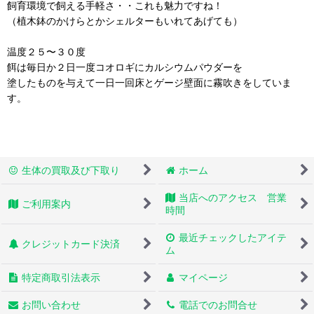
飼育環境で飼える手軽さ・・これも魅力ですね！
（植木鉢のかけらとかシェルターもいれてあげても）
温度２５〜３０度
餌は毎日か２日一度コオロギにカルシウムパウダーを
塗したものを与えて一日一回床とゲージ壁面に霧吹きをしていま
す。
生体の買取及び下取り
ホーム
当店へのアクセス 営業
ご利用案内
時間
最近チェックしたアイテ
クレジットカード決済
ム
特定商取引法表示
マイページ
お問い合わせ
電話でのお問合せ