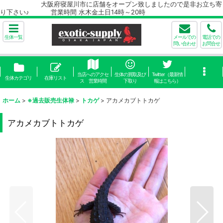
大阪府寝屋川市に店舗をオープン致しましたので是非お立ち寄
り下さい♪ 営業時間 水木金土日14時～20時
生体一覧
メールでの
電話での
問い合わせ
お問合せ
当店へのアクセ
生体の買取及び
Twitter（最新情
生体カテゴリ
在庫リスト
ス 営業時間
下取り
報はこちら）
ホーム
>
※過去販売生体禄
>
トカゲ
>
アカメカブトトカゲ
アカメカブトトカゲ