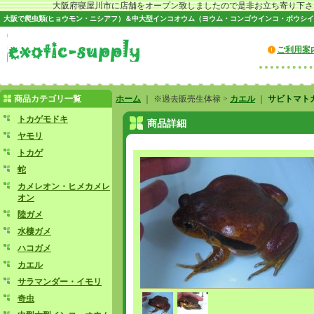
大阪府寝屋川市に店舗をオープン致しましたので是非お立ち寄り下さい♪
大阪で爬虫類(ヒョウモン・ニシアフ）＆中大型インコオウム（ヨウム・コンゴウインコ・ボウシイ
ご利用案
商品カテゴリ一覧
ホーム
｜ ※過去販売生体禄 >
カエル
｜
サビトマト
トカゲモドキ
商品詳細
ヤモリ
トカゲ
蛇
カメレオン・ヒメカメレ
オン
陸ガメ
水棲ガメ
ハコガメ
カエル
サラマンダー・イモリ
奇虫