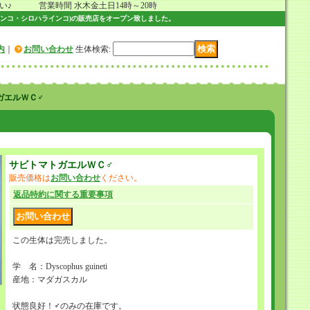
 営業時間 水木金土日14時～20時
ンコ・シロハラインコ)の販売店をオープン致しました。
内
｜
お問い合わせ
生体検索
:
ガエルＷＣ♂
サビトマトガエルＷＣ♂
販売価格は
お問い合わせ
ください。
返品特約に関する重要事項
この生体は完売しました。
学 名：Dyscophus guineti
産地：マダガスカル
状態良好！♂のみの在庫です。