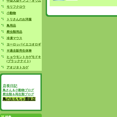
中型大型インコ・オウム
モリフクロウ
小動物
トリさんのお洋服
鳥用品
爬虫類用品
冷凍マウス
ヨーロッパイエコオロギ
※過去販売生体禄
ヒョウモントカゲモドキ
(ブラックナイト)
アオジタトカゲ
店長日記
鳥さん＆小動物ブログ
爬虫類＆両生類ブログ
鳥のおもちゃ通販店