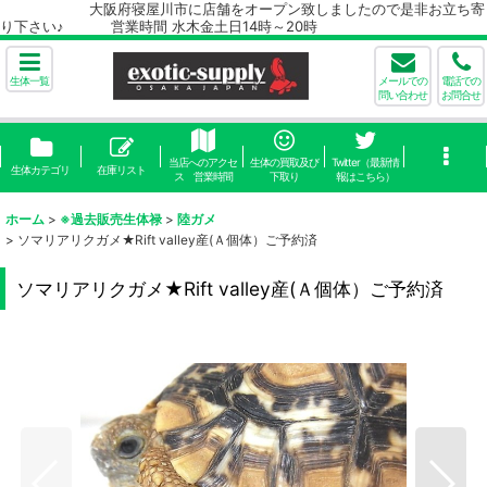
大阪府寝屋川市に店舗をオープン致しましたので是非お立ち寄
り下さい♪ 営業時間 水木金土日14時～20時
生体一覧
メールでの
電話での
問い合わせ
お問合せ
当店へのアクセ
生体の買取及び
Twitter（最新情
生体カテゴリ
在庫リスト
ス 営業時間
下取り
報はこちら）
ホーム
>
※過去販売生体禄
>
陸ガメ
>
ソマリアリクガメ★Rift valley産(Ａ個体）ご予約済
ソマリアリクガメ★Rift valley産(Ａ個体）ご予約済