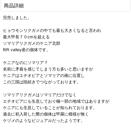
商品詳細
完売しました。
ヒョウモンリクガメの中でも最も大きくなると言われ
最大甲長７０cmを超える
ソマリアリクガメのケニア北部
Rift valley産の個体です。
ケニアなのにソマリア？
名前に矛盾を感じてしまう方も多いと思いますが
ケニアはエチオピアとソマリアの南に位置し
この三国は陸続きでつながっております。
ソマリアリクガメはソマリアだけでなく
エチオピアにも生息しており極一部の地域ではありますが
ケニアにも生息していることが知られております。
過去に初入荷した際の個体は甲羅に模様が無く
ケヅメのようなビジュアルだったようです。