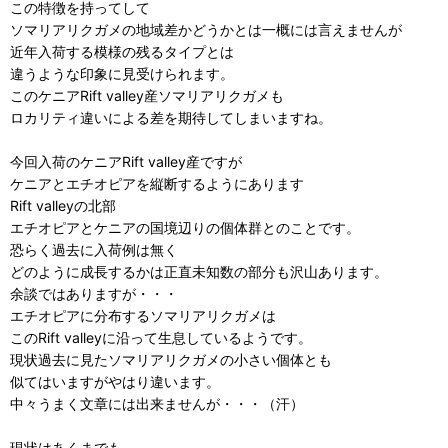
この特徴を持ってして
ソマリアリクガメの地域差かどうかとは一概には言えませんが
近年入荷する模様の残るタイプとは
違うような印象に見受けられます。
このケニアRift valley産ソマリアリクガメも
ロカリティ違いによる差を期待してしまいますね。
今回入荷のケニアRift valley産ですが
ケニアとエチオピアを縦断するようにあります
Rift valleyの北部
エチオピアとケニアの国境辺りの個体群とのことです。
恐らく過去に入荷例は無く
どのように成長するかは正直未知数の部分も沢山あります。
余談ではありますが・・・
エチオピアに分布するソマリアリクガメは
このRift valleyに沿って生息しているようです。
現状過去に見たソマリアリクガメの小さい個体とも
似てはいますがやはり違います。
中々うまく文章には出来ませんが・・・（汗）
現状はあくまでも