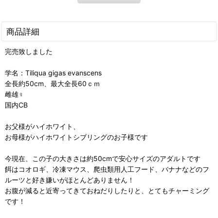
商品詳細
完売致しました
学名：Tiliqua gigas evanscens
全長約50cm、最大全長60ｃｍ
雌雄♀
国内CB
お父様がハイホワイト、
お母様がハイホワイトシブリングのお子様です
今現在、この子の大きさは約50cmで安心サイズのアダルトです
餌はコオロギ、冷凍マウス、爬虫類用人工フード、バナナなどのフ
ルーツと好き嫌いがほとんどありません！
お腹が減ると近寄ってきておねだりしたりと、とてもチャーミング
です！