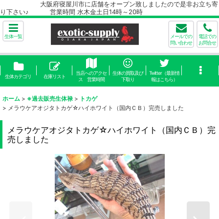
大阪府寝屋川市に店舗をオープン致しましたので是非お立ち寄
り下さい♪ 営業時間 水木金土日14時～20時
生体一覧
メールでの
電話での
問い合わせ
お問合せ
当店へのアクセ
生体の買取及び
Twitter（最新情
生体カテゴリ
在庫リスト
ス 営業時間
下取り
報はこちら）
ホーム
>
※過去販売生体禄
>
トカゲ
>
メラウケアオジタトカゲ☆ハイホワイト（国内ＣＢ）完売しました
メラウケアオジタトカゲ☆ハイホワイト（国内ＣＢ）完
売しました