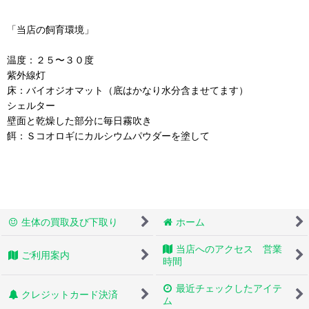
「当店の飼育環境」
温度：２５〜３０度
紫外線灯
床：バイオジオマット（底はかなり水分含ませてます）
シェルター
壁面と乾燥した部分に毎日霧吹き
餌：Ｓコオロギにカルシウムパウダーを塗して
生体の買取及び下取り
ホーム
当店へのアクセス 営業
ご利用案内
時間
最近チェックしたアイテ
クレジットカード決済
ム