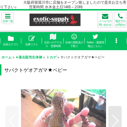
大阪府寝屋川市に店舗をオープン致しましたので是非お立ち寄
り下さい♪ 営業時間 水木金土日14時～20時
生体一覧
メールでの
電話での
問い合わせ
お問合せ
当店へのアクセ
生体の買取及び
Twitter（最新情
生体カテゴリ
在庫リスト
ス 営業時間
下取り
報はこちら）
ホーム
>
※過去販売生体禄
>
トカゲ
>
サバクトゲオアガマ★ベビー
サバクトゲオアガマ★ベビー