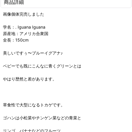
商品詳細
画像個体完売しました
学名：. Iguana Iguana
原産地：アメリカ合衆国
全長：150cm
美しいですぅ〜ブルーイグアナ♪
ベビーでも既にこんなに青くグリーンとは
やはり歴然と差があります。
草食性で大型になるトカゲです。
ゴハンは小松菜やチンゲン菜などの青菜と
リンゴ、バナナなどのフルーツ