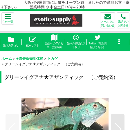
大阪府寝屋川市に店舗をオープン致しましたので是非お立ち寄
り下さい♪ 営業時間 水木金土日14時～20時
生体一覧
メールでの
電話での
問い合わせ
お問合せ
当店へのアクセ
生体の買取及び
Twitter（最新情
生体カテゴリ
在庫リスト
ス 営業時間
下取り
報はこちら）
ホーム
>
※過去販売生体禄
>
トカゲ
>
グリーンイグアナ★アザンティック （ご売約済）
グリーンイグアナ★アザンティック （ご売約済）