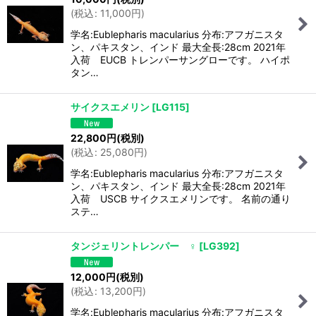
(
税込
:
11,000
円
)
学名:Eublepharis macularius 分布:アフガニスタ
ン、パキスタン、インド 最大全長:28cm 2021年
入荷 EUCB トレンパーサングローです。 ハイポ
タン…
サイクスエメリン
[
LG115
]
22,800
円
(税別)
(
税込
:
25,080
円
)
学名:Eublepharis macularius 分布:アフガニスタ
ン、パキスタン、インド 最大全長:28cm 2021年
入荷 USCB サイクスエメリンです。 名前の通り
ステ…
タンジェリントレンパー ♀
[
LG392
]
12,000
円
(税別)
(
税込
:
13,200
円
)
学名:Eublepharis macularius 分布:アフガニスタ