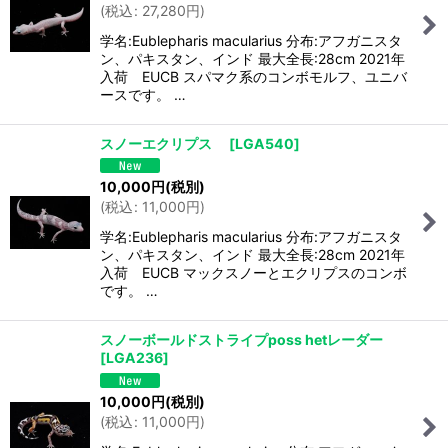
(
税込
:
27,280
円
)
学名:Eublepharis macularius 分布:アフガニスタ
ン、パキスタン、インド 最大全長:28cm 2021年
入荷 EUCB スパマク系のコンボモルフ、ユニバ
ースです。 …
スノーエクリプス
[
LGA540
]
10,000
円
(税別)
(
税込
:
11,000
円
)
学名:Eublepharis macularius 分布:アフガニスタ
ン、パキスタン、インド 最大全長:28cm 2021年
入荷 EUCB マックスノーとエクリプスのコンボ
です。 …
スノーボールドストライプposs hetレーダー
[
LGA236
]
10,000
円
(税別)
(
税込
:
11,000
円
)