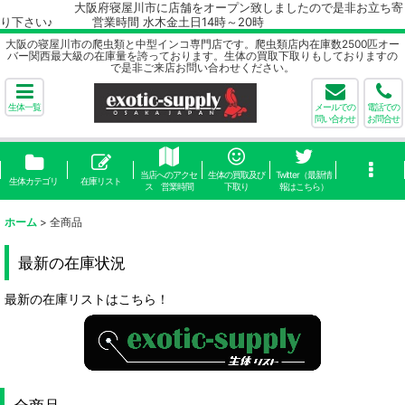
大阪府寝屋川市に店舗をオープン致しましたので是非お立ち寄
り下さい♪ 営業時間 水木金土日14時～20時
大阪の寝屋川市の爬虫類と中型インコ専門店です。爬虫類店内在庫数2500匹オー
バー関西最大級の在庫量を誇っております。生体の買取下取りもしておりますの
で是非ご来店お問い合わせください。
生体一覧
メールでの
電話での
問い合わせ
お問合せ
当店へのアクセ
生体の買取及び
Twitter（最新情
生体カテゴリ
在庫リスト
ス 営業時間
下取り
報はこちら）
ホーム
>
全商品
最新の在庫状況
最新の在庫リストはこちら！