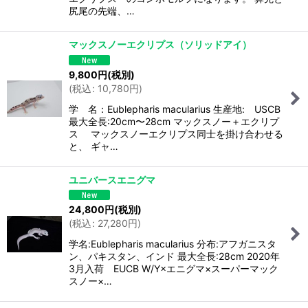
尻尾の先端、…
マックスノーエクリプス（ソリッドアイ）
9,800
円
(税別)
(
税込
:
10,780
円
)
学 名：Eublepharis macularius 生産地: USCB
最大全長:20cm〜28cm マックスノー＋エクリプ
ス マックスノーエクリプス同士を掛け合わせる
と、 ギャ…
ユニバースエニグマ
24,800
円
(税別)
(
税込
:
27,280
円
)
学名:Eublepharis macularius 分布:アフガニスタ
ン、パキスタン、インド 最大全長:28cm 2020年
3月入荷 EUCB W/Y×エニグマ×スーパーマック
スノー×…