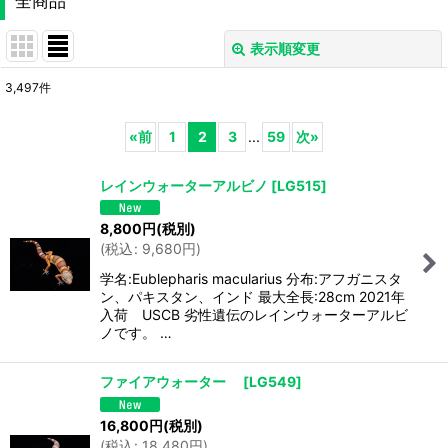
全商品
表示順変更
閉じる
3,497
件
表示数
:
«
前
1
2
3
...
59
次
»
並び順
:
レインウォーターアルビノ
[
LG515
]
絞り込む
8,800
円
(税別)
(
税込
:
9,680
円
)
学名:Eublepharis macularius 分布:アフガニスタ
ン、パキスタン、インド 最大全長:28cm 2021年
入荷 USCB 劣性遺伝のレインウォーターアルビ
ノです。 …
ファイアウォーター
[
LG549
]
16,800
円
(税別)
(
税込
:
18,480
円
)