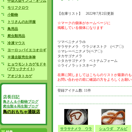
中型大型インコ・オウム
モリフクロウ
【在庫リスト】 2022年7月2日更新
小動物
トリさんのお洋服
☆マークの個体がホームページに
掲載している個体になります
鳥用品
爬虫類用品
ツマベニナメラcb
冷凍マウス
サラサナメラ ウラジオストク (ペア〇)
ヨーロッパイエコオロギ
☆マレーベニナメラ(ペア〇)
タカサゴナメラ
※過去販売生体禄
☆タカサゴナメラ ベトナムフォーム
ヒョウモントカゲモドキ
☆ライノラットスネーク
(ブラックナイト)
在庫に関しましてはこちらのリストが最新のも
アオジタトカゲ
お問い合わせの前に確認の方をよろしくお願い
登録アイテム数
:
11件
店長日記
鳥さん＆小動物ブログ
爬虫類＆両生類ブログ
鳥のおもちゃ通販店
サラサナメラ ウラ
シュウダ アルビ