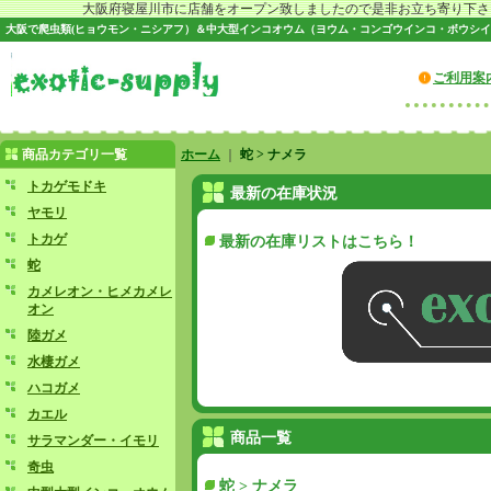
大阪府寝屋川市に店舗をオープン致しましたので是非お立ち寄り下さい♪
大阪で爬虫類(ヒョウモン・ニシアフ）＆中大型インコオウム（ヨウム・コンゴウインコ・ボウシイ
ご利用案
商品カテゴリ一覧
ホーム
｜
蛇 > ナメラ
トカゲモドキ
最新の在庫状況
ヤモリ
トカゲ
最新の在庫リストはこちら！
蛇
カメレオン・ヒメカメレ
オン
陸ガメ
水棲ガメ
ハコガメ
カエル
商品一覧
サラマンダー・イモリ
奇虫
蛇 > ナメラ