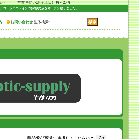
 営業時間 水木金土日14時～20時
ンコ・シロハラインコ)の販売店をオープン致しました。
内
｜
お問い合わせ
生体検索
:
商品並び替え
: