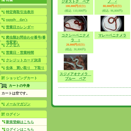
特集
ジオストク ペア
ノ ♂
100,000円
(税別)
88,000円
(税別)
(税込
:
110,000円)
(税込
:
96,800円)
特定商取引法表示
supply day's
営業日カレンダー
コクシーベニナメ
マレーベニナメラ
爬虫類お問合わせ番号(番
ラ ♀
号変更)
28,000円
(税別)
アクセス
(税込
:
30,800円)
営業日・営業時間
クレジットカード決済
生体 買い取り 下取り
スジメアオナメラ
ショッピングカート
ブルー ペア
カートの中身
カートは空です。
メールマガジン
ログイン
新規登録はこちら
ログインはこちら