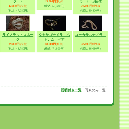
ク ♂
ラ ♀ B個体
45,800円
(税別)
42,800円
(税別)
(税込
:
50,380円)
28,000円
(税別)
(税込
:
47,080円)
(税込
:
30,800円)
ライノラットスネー
タカサゴナメラ ベ
コーカサスナメラ
ク
トナム ペア
♂
39,800円
(税別)
68,000円
(税別)
32,800円
(税別)
(税込
:
43,780円)
(税込
:
74,800円)
(税込
:
36,080円)
説明付き一覧
写真のみ一覧