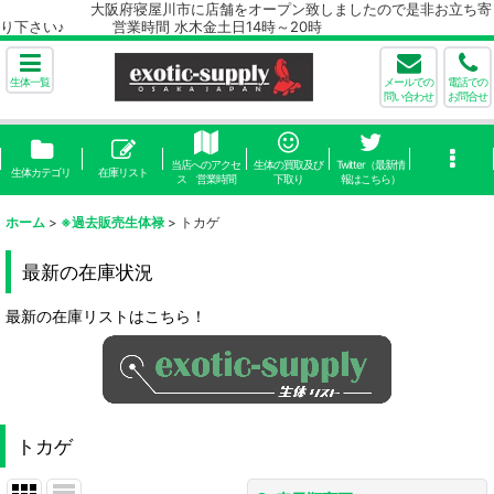
大阪府寝屋川市に店舗をオープン致しましたので是非お立ち寄
り下さい♪ 営業時間 水木金土日14時～20時
生体一覧
メールでの
電話での
問い合わせ
お問合せ
当店へのアクセ
生体の買取及び
Twitter（最新情
生体カテゴリ
在庫リスト
ス 営業時間
下取り
報はこちら）
ホーム
>
※過去販売生体禄
>
トカゲ
最新の在庫状況
最新の在庫リストはこちら！
トカゲ