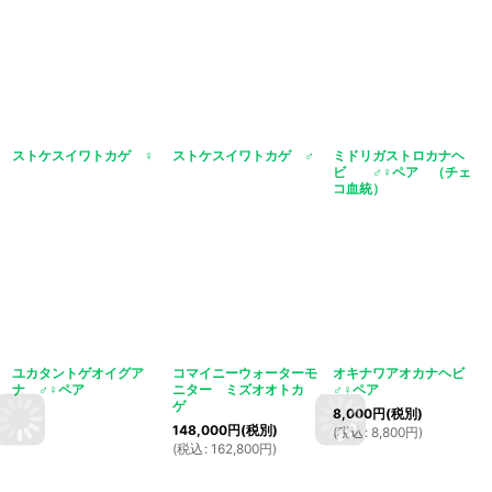
ストケスイワトカゲ ♀
ストケスイワトカゲ ♂
ミドリガストロカナヘ
ビ ♂♀ペア （チェ
コ血統）
ユカタントゲオイグア
コマイニーウォーターモ
オキナワアオカナヘビ
ナ ♂♀ペア
ニター ミズオオトカ
♂♀ペア
ゲ
8,000
円
(税別)
148,000
円
(税別)
(
税込
:
8,800
円
)
(
税込
:
162,800
円
)