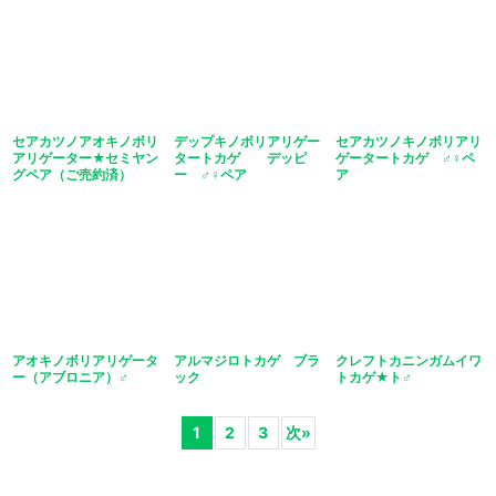
セアカツノアオキノボリ
デップキノボリアリゲー
セアカツノキノボリアリ
アリゲーター★セミヤン
タートカゲ デッピ
ゲータートカゲ ♂♀ペ
グペア（ご売約済）
ー ♂♀ペア
ア
アオキノボリアリゲータ
アルマジロトカゲ ブラ
クレフトカニンガムイワ
ー（アブロニア）♂
ック
トカゲ★ト♂
1
2
3
次
»