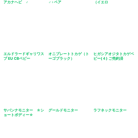
アカナヘビ ♂
♂♀ペア
（イエロ
エルドラードギャリワス
オニプレートトカゲ（ト
ヒガシアオジタトカゲベ
プ EU CBベビー
ーゴブラック）
ビー(４) ご売約済
サバンナモニター ☆シ
グールドモニター
ラフネックモニター
ョートボディー☆