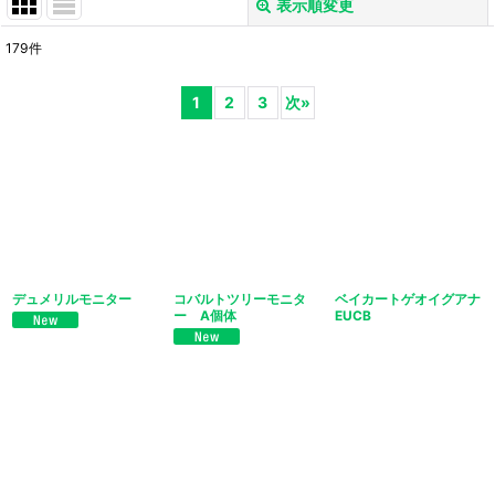
表示順変更
閉じる
179
件
表示数
:
1
2
3
次
»
並び順
:
絞り込む
デュメリルモニター
コバルトツリーモニタ
ベイカートゲオイグアナ
ー A個体
EUCB