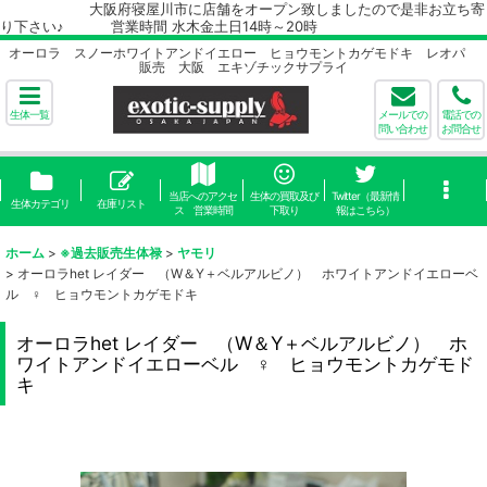
大阪府寝屋川市に店舗をオープン致しましたので是非お立ち寄
り下さい♪ 営業時間 水木金土日14時～20時
オーロラ スノーホワイトアンドイエロー ヒョウモントカゲモドキ レオパ
販売 大阪 エキゾチックサプライ
生体一覧
メールでの
電話での
問い合わせ
お問合せ
当店へのアクセ
生体の買取及び
Twitter（最新情
生体カテゴリ
在庫リスト
ス 営業時間
下取り
報はこちら）
ホーム
>
※過去販売生体禄
>
ヤモリ
>
オーロラhet レイダー （W＆Y＋ベルアルビノ） ホワイトアンドイエローベ
ル ♀ ヒョウモントカゲモドキ
オーロラhet レイダー （W＆Y＋ベルアルビノ） ホ
ワイトアンドイエローベル ♀ ヒョウモントカゲモド
キ