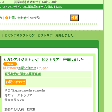
 営業時間 水木金土日14時～20時
ンコ・シロハラインコ)の販売店をオープン致しました。
内
｜
お問い合わせ
生体検索
:
｜
ヒガシアオジタトカゲ ビクトリア 完売しました
ヒガシアオジタトカゲ ビクトリア 完売しました
販売価格は
お問い合わせ
ください。
返品特約に関する重要事項
学名:Tiliqua scincoides scincoides
分布:オーストラリア
最大全長:50cm
2021年5月入荷 EUCB