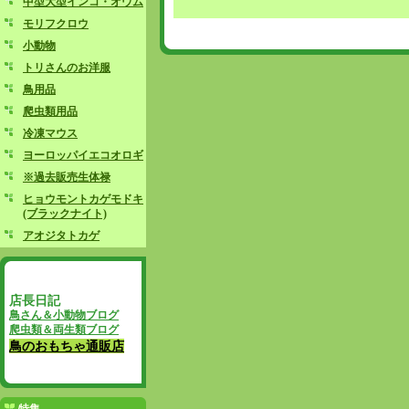
中型大型インコ・オウム
モリフクロウ
小動物
トリさんのお洋服
鳥用品
爬虫類用品
冷凍マウス
ヨーロッパイエコオロギ
※過去販売生体禄
ヒョウモントカゲモドキ
(ブラックナイト)
アオジタトカゲ
店長日記
鳥さん＆小動物ブログ
爬虫類＆両生類ブログ
鳥のおもちゃ通販店