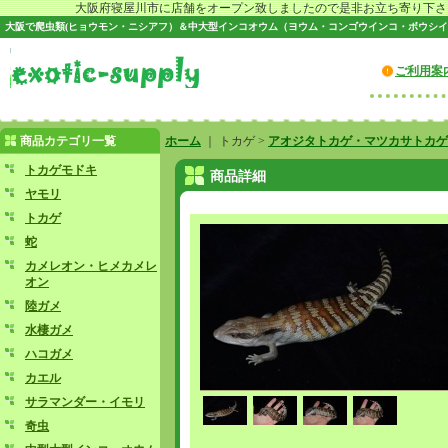
大阪府寝屋川市に店舗をオープン致しましたので是非お立ち寄り下さい♪
大阪で爬虫類(ヒョウモン・ニシアフ）＆中大型インコオウム（ヨウム・コンゴウインコ・ボウシイ
ご利用案
商品カテゴリ一覧
ホーム
｜ トカゲ >
アオジタトカゲ・マツカサトカゲ
トカゲモドキ
商品詳細
ヤモリ
トカゲ
蛇
カメレオン・ヒメカメレ
オン
陸ガメ
水棲ガメ
ハコガメ
カエル
サラマンダー・イモリ
奇虫