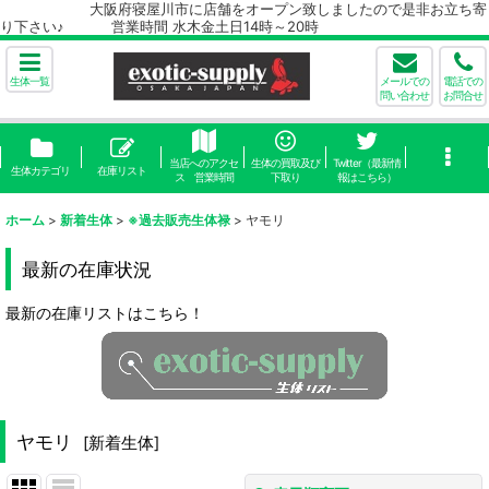
大阪府寝屋川市に店舗をオープン致しましたので是非お立ち寄
り下さい♪ 営業時間 水木金土日14時～20時
生体一覧
メールでの
電話での
問い合わせ
お問合せ
当店へのアクセ
生体の買取及び
Twitter（最新情
生体カテゴリ
在庫リスト
ス 営業時間
下取り
報はこちら）
ホーム
>
新着生体
>
※過去販売生体禄
>
ヤモリ
最新の在庫状況
最新の在庫リストはこちら！
ヤモリ
[
新着生体
]