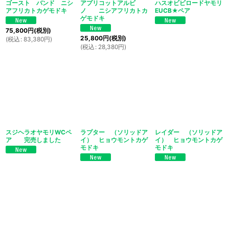
ゴースト バンド ニシ
アプリコットアルビ
ハスオビビロードヤモリ
アフリカトカゲモドキ
ノ ニシアフリカトカ
EUCB★ペア
ゲモドキ
75,800
円
(税別)
25,800
円
(税別)
(
税込
:
83,380
円
)
(
税込
:
28,380
円
)
スジヘラオヤモリWCペ
ラプター （ソリッドア
レイダー （ソリッドア
ア 完売しました
イ） ヒョウモントカゲ
イ） ヒョウモントカゲ
モドキ
モドキ