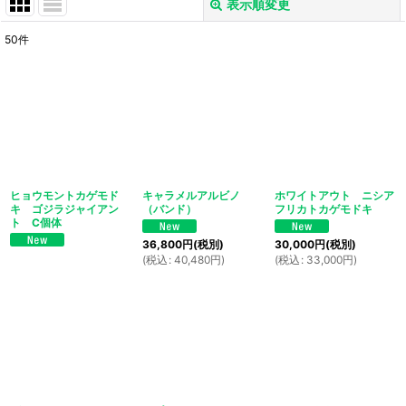
表示順変更
閉じる
50
件
表示数
:
並び順
:
絞り込む
ヒョウモントカゲモド
キャラメルアルビノ
ホワイトアウト ニシア
キ ゴジラジャイアン
（バンド）
フリカトカゲモドキ
ト C個体
36,800
円
(税別)
30,000
円
(税別)
(
税込
:
40,480
円
)
(
税込
:
33,000
円
)