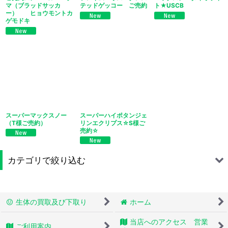
マ（ブラッドサッカ
テッドゲッコー ご売約
ト★USCB
ー） ヒョウモントカ
ゲモドキ
スーパーマックスノー
スーパーハイポタンジェ
（T様ご売約）
リンエクリプス☆S様ご
売約☆
カテゴリで絞り込む
※過去販売生体禄 (全商品)
生体の買取及び下取り
ホーム
お迎えいただいた トリさんたち
当店へのアクセス 営業
ご利用案内