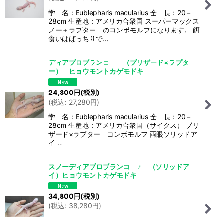
学 名：Eublepharis macularius 全 長：20－
28cm 生産地：アメリカ合衆国 スーパーマックス
ノー＋ラプター のコンボモルフになります。 餌
食いはばっちりで…
ディアブロブランコ （ブリザード×ラプタ
ー） ヒョウモントカゲモドキ
24,800
円
(税別)
(
税込
:
27,280
円
)
学 名：Eublepharis macularius 全 長：20－
28cm 生産地：アメリカ合衆国（サイクス） ブリ
ザード×ラプター コンボモルフ 両眼ソリッドア
イ …
スノーディアブロブランコ ♂ （ソリッドア
イ）ヒョウモントカゲモドキ
34,800
円
(税別)
(
税込
:
38,280
円
)