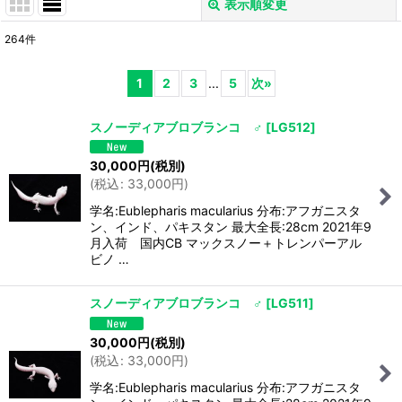
表示順変更
閉じる
264
件
サブカテゴリ
:
1
2
3
...
5
次
»
表示数
:
スノーディアブロブランコ ♂
[
LG512
]
30,000
円
(税別)
並び順
:
(
税込
:
33,000
円
)
学名:Eublepharis macularius 分布:アフガニスタ
絞り込む
ン、インド、パキスタン 最大全長:28cm 2021年9
月入荷 国内CB マックスノー＋トレンパーアル
ビノ …
スノーディアブロブランコ ♂
[
LG511
]
30,000
円
(税別)
(
税込
:
33,000
円
)
学名:Eublepharis macularius 分布:アフガニスタ