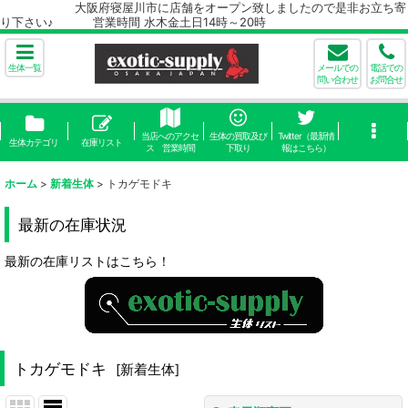
大阪府寝屋川市に店舗をオープン致しましたので是非お立ち寄
り下さい♪ 営業時間 水木金土日14時～20時
生体一覧
メールでの
電話での
問い合わせ
お問合せ
当店へのアクセ
生体の買取及び
Twitter（最新情
生体カテゴリ
在庫リスト
ス 営業時間
下取り
報はこちら）
ホーム
>
新着生体
>
トカゲモドキ
最新の在庫状況
最新の在庫リストはこちら！
トカゲモドキ
[
新着生体
]