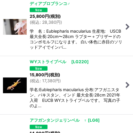
ディアブロブランコ♂
25,800
円
(税別)
(
税込
:
28,380
円
)
学 名：Eublepharis macularius 生産地: USCB
最大全長:20cm〜28cm ラプター＋ブリザードの
コンボモルフになります。 白い体色に赤目のソリ
ッドアイでインパ…
WYストライプベル
[
LG220
]
15,800
円
(税別)
(
税込
:
17,380
円
)
学名:Eublepharis macularius 分布:アフガニスタ
ン、パキスタン、インド 最大全長:28cm 2021年
入荷 EUCB WYストライプベルです。 写真の子
のよ…
アフガンタンジェリンベル ♀
[
LG6
]