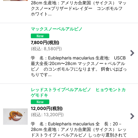
28cm 生産地：アメリカ合衆国（サイクス） マッ
クスノー×ブリザード×レイダー コンボモルフ
ホワイト…
マックスノーベルアルビノ
7,800
円
(税別)
(
税込
:
8,580
円
)
学 名：Eublepharis macularius 生産地: USCB
最大全長:20cm〜28cm マックスノー＋ベルアル
ビノ のコンボモルフになります。 餌食いはばっ
ちりです…
レッドストライプベルアルビノ ヒョウモントカ
ゲモドキ
12,000
円
(税別)
(
税込
:
13,200
円
)
学 名：Eublepharis macularius 全 長：20－
28cm 生産地：アメリカ合衆国（サイクス） レッ
ドストライプ＋ベルアルビノ しっかり選別されて