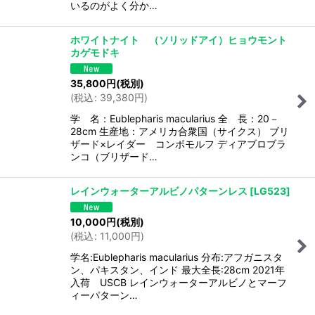
いるのがよく分か…
ホワイトナイト （ソリッドアイ）ヒョウモント
カゲモドキ
35,800
円
(税別)
(
税込
:
39,380
円
)
学 名：Eublepharis macularius 全 長：20－
28cm 生産地：アメリカ合衆国（サイクス） ブリ
ザード×レイダー コンボモルフ ディアブロブラ
ンコ（ブリザード…
レインウォーターアルビノパターンレス
[
LG523
]
10,000
円
(税別)
(
税込
:
11,000
円
)
学名:Eublepharis macularius 分布:アフガニスタ
ン、パキスタン、インド 最大全長:28cm 2021年
入荷 USCB レインウォーターアルビノとマーフ
ィーパターン…