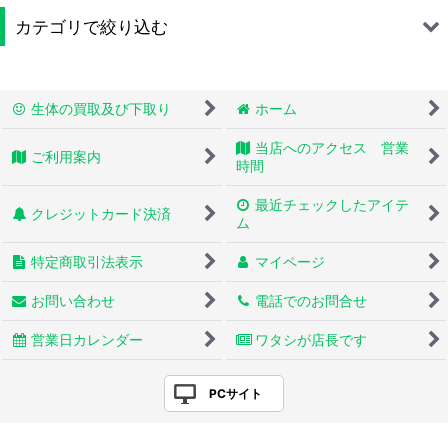
カテゴリで絞り込む
トカゲモドキ (全商品)
生体の買取及び下取り
ホーム
ヒョウモントカゲモドキ(トレンパーアルビノ)
当店へのアクセス 営業
ご利用案内
ヒョウモントカゲモドキ(ベルアルビノ)
時間
最近チェックしたアイテ
ヒョウモントカゲモドキ(レインウォーターアルビノ)
クレジットカード決済
ム
ヒョウモントカゲモドキ(スノー)
特定商取引法表示
マイページ
ヒョウモントカゲモドキ(タンジェリン)
お問い合わせ
電話でのお問合せ
ヒョウモントカゲモドキ(ブラックナイト)
営業日カレンダー
ワタシが店長です
ヒョウモントカゲモドキ(その他)
PCサイト
ニシアフリカトカゲモドキ ベビー〜ヤング