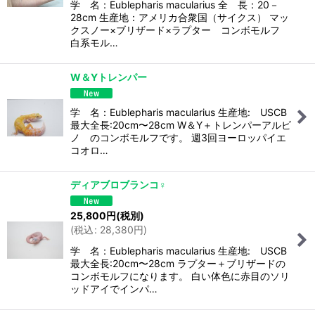
学 名：Eublepharis macularius 全 長：20－
28cm 生産地：アメリカ合衆国（サイクス） マッ
クスノー×ブリザード×ラプター コンボモルフ
白系モル…
W＆Yトレンパー
学 名：Eublepharis macularius 生産地: USCB
最大全長:20cm〜28cm W＆Y＋トレンパーアルビ
ノ のコンボモルフです。 週3回ヨーロッパイエ
コオロ…
ディアブロブランコ♀
25,800
円
(税別)
(
税込
:
28,380
円
)
学 名：Eublepharis macularius 生産地: USCB
最大全長:20cm〜28cm ラプター＋ブリザードの
コンボモルフになります。 白い体色に赤目のソリ
ッドアイでインパ…