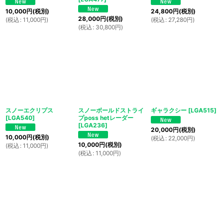
10,000
円
(税別)
24,800
円
(税別)
28,000
円
(税別)
(
税込
:
11,000
円
)
(
税込
:
27,280
円
)
(
税込
:
30,800
円
)
スノーエクリプス
スノーボールドストライ
ギャラクシー
[
LGA515
]
[
LGA540
]
プposs hetレーダー
[
LGA236
]
20,000
円
(税別)
10,000
円
(税別)
(
税込
:
22,000
円
)
10,000
円
(税別)
(
税込
:
11,000
円
)
(
税込
:
11,000
円
)