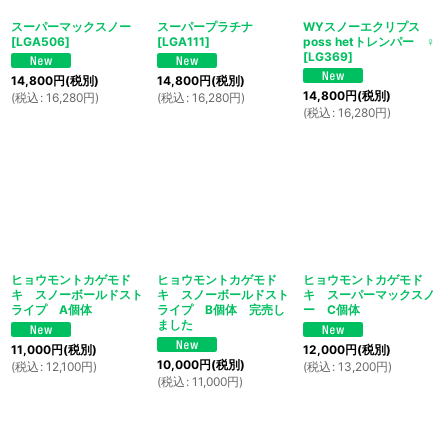
スーパーマックスノー
スーパープラチナ
WYスノーエクリプス
[
LGA506
]
[
LGA111
]
poss hetトレンパー ♀
[
LG369
]
14,800
円
(税別)
14,800
円
(税別)
14,800
円
(税別)
(
税込
:
16,280
円
)
(
税込
:
16,280
円
)
(
税込
:
16,280
円
)
ヒョウモントカゲモド
ヒョウモントカゲモド
ヒョウモントカゲモド
キ スノーボールドスト
キ スノーボールドスト
キ スーパーマックスノ
ライプ A個体
ライプ B個体 完売し
ー C個体
ました
11,000
円
(税別)
12,000
円
(税別)
10,000
円
(税別)
(
税込
:
12,100
円
)
(
税込
:
13,200
円
)
(
税込
:
11,000
円
)