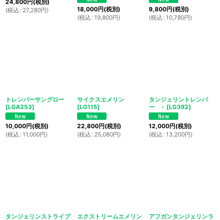
24,800
円
(税別)
18,000
円
(税別)
9,800
円
(税別)
(
税込
:
27,280
円
)
(
税込
:
19,800
円
)
(
税込
:
10,780
円
)
トレンパーサングロー
サイクスエメリン
タンジェリントレンパ
[
LGA253
]
[
LG115
]
ー ♀
[
LG392
]
10,000
円
(税別)
22,800
円
(税別)
12,000
円
(税別)
(
税込
:
11,000
円
)
(
税込
:
25,080
円
)
(
税込
:
13,200
円
)
タンジェリンストライプ
エクストリームエメリン
アフガンタンジェリンラ