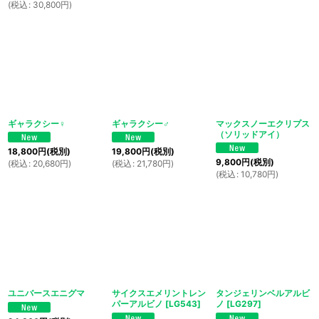
(
税込
:
30,800
円
)
ギャラクシー♀
ギャラクシー♂
マックスノーエクリプス
（ソリッドアイ）
18,800
円
(税別)
19,800
円
(税別)
9,800
円
(税別)
(
税込
:
20,680
円
)
(
税込
:
21,780
円
)
(
税込
:
10,780
円
)
ユニバースエニグマ
サイクスエメリントレン
タンジェリンベルアルビ
パーアルビノ
[
LG543
]
ノ
[
LG297
]