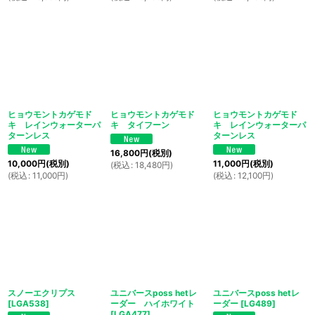
ヒョウモントカゲモド
ヒョウモントカゲモド
ヒョウモントカゲモド
キ レインウォーターパ
キ タイフーン
キ レインウォーターパ
ターンレス
ターンレス
16,800
円
(税別)
10,000
円
(税別)
11,000
円
(税別)
(
税込
:
18,480
円
)
(
税込
:
11,000
円
)
(
税込
:
12,100
円
)
スノーエクリプス
ユニバースposs hetレ
ユニバースposs hetレ
[
LGA538
]
ーダー ハイホワイト
ーダー
[
LG489
]
[
LGA477
]