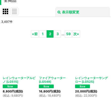
全商品
表示順変更
閉じる
3,497
件
表示数
:
«
前
1
2
3
...
59
次
»
並び順
:
絞り込む
レインウォーターアルビ
ファイアウォーター
レインウォーターサング
ノ
[
LG515
]
[
LG549
]
ロー
[
LG525
]
8,800
円
(税別)
16,800
円
(税別)
20,000
円
(税別)
(
税込
:
9,680
円
)
(
税込
:
18,480
円
)
(
税込
:
22,000
円
)