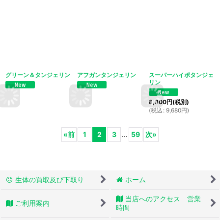
グリーン＆タンジェリン
アフガンタンジェリン
スーパーハイポタンジェ
リン
8,800
円
(税別)
(
税込
:
9,680
円
)
«
前
1
2
3
...
59
次
»
生体の買取及び下取り
ホーム
当店へのアクセス 営業
ご利用案内
時間