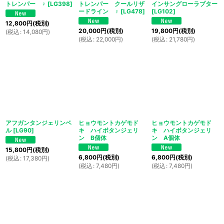
トレンパー ♀
[
LG398
]
トレンパー クールリザ
インサングローラプター
ードライン ♀
[
LG478
]
[
LG102
]
12,800
円
(税別)
20,000
円
(税別)
19,800
円
(税別)
(
税込
:
14,080
円
)
(
税込
:
22,000
円
)
(
税込
:
21,780
円
)
アフガンタンジェリンベ
ヒョウモントカゲモド
ヒョウモントカゲモド
ル
[
LG90
]
キ ハイポタンジェリ
キ ハイポタンジェリ
ン B個体
ン A個体
15,800
円
(税別)
6,800
円
(税別)
6,800
円
(税別)
(
税込
:
17,380
円
)
(
税込
:
7,480
円
)
(
税込
:
7,480
円
)