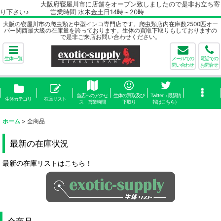
大阪府寝屋川市に店舗をオープン致しましたので是非お立ち寄
り下さい♪ 営業時間 水木金土日14時～20時
大阪の寝屋川市の爬虫類と中型インコ専門店です。爬虫類店内在庫数2500匹オー
バー関西最大級の在庫量を誇っております。生体の買取下取りもしておりますの
で是非ご来店お問い合わせください。
生体一覧
メールでの
電話での
問い合わせ
お問合せ
当店へのアクセ
生体の買取及び
Twitter（最新情
生体カテゴリ
在庫リスト
ス 営業時間
下取り
報はこちら）
ホーム
>
全商品
最新の在庫状況
最新の在庫リストはこちら！