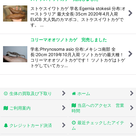
ストケスイワトカゲ 学名:Egernia stokesii 分布:オ
ーストラリア 最大全長:35cm 2020年4月入荷
EUCB 大人気のカマボコ、ストケスイワトカゲで
す。 …
コリーマオオツノトカゲ 完売しました
学名:Phrynosoma asio 分布:メキシコ南部 全
長:20cm 2019年10月入荷 ツノトカゲの最大種！
コリーマオオツノトカゲです！ ツノトカゲはトゲ
トゲしていてカッ…
生体の買取及び下取り
ホーム
当店へのアクセス 営業
ご利用案内
時間
最近チェックしたアイテ
クレジットカード決済
ム