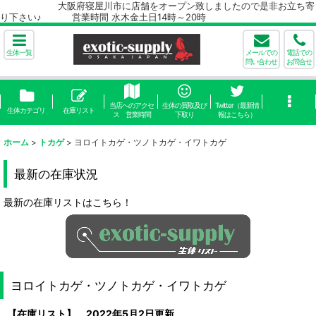
大阪府寝屋川市に店舗をオープン致しましたので是非お立ち寄
り下さい♪ 営業時間 水木金土日14時～20時
生体一覧
メールでの
電話での
問い合わせ
お問合せ
当店へのアクセ
生体の買取及び
Twitter（最新情
生体カテゴリ
在庫リスト
ス 営業時間
下取り
報はこちら）
ホーム
>
トカゲ
>
ヨロイトカゲ・ツノトカゲ・イワトカゲ
最新の在庫状況
最新の在庫リストはこちら！
ヨロイトカゲ・ツノトカゲ・イワトカゲ
【在庫リスト】 2022年5月2日更新