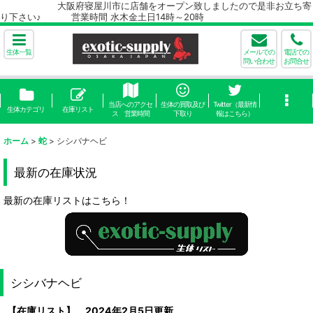
大阪府寝屋川市に店舗をオープン致しましたので是非お立ち寄
り下さい♪ 営業時間 水木金土日14時～20時
生体一覧
メールでの
電話での
問い合わせ
お問合せ
当店へのアクセ
生体の買取及び
Twitter（最新情
生体カテゴリ
在庫リスト
ス 営業時間
下取り
報はこちら）
ホーム
>
蛇
>
シシバナヘビ
最新の在庫状況
最新の在庫リストはこちら！
シシバナヘビ
【在庫リスト】 2024年2月5日更新