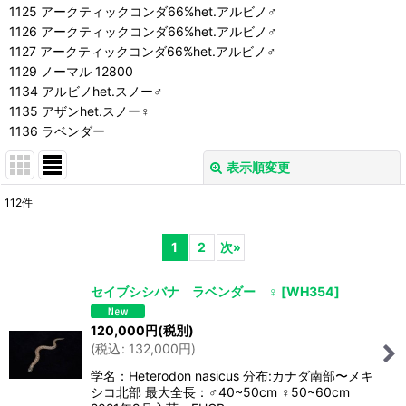
1125 アークティックコンダ66%het.アルビノ♂
1126 アークティックコンダ66%het.アルビノ♂
1127 アークティックコンダ66%het.アルビノ♂
1129 ノーマル 12800
1134 アルビノhet.スノー♂
1135 アザンhet.スノー♀
1136 ラベンダー
表示順変更
閉じる
112
件
表示数
:
1
2
次
»
並び順
:
セイブシシバナ ラベンダー ♀
[
WH354
]
絞り込む
120,000
円
(税別)
(
税込
:
132,000
円
)
学名：Heterodon nasicus 分布:カナダ南部〜メキ
シコ北部 最大全長：♂40~50cm ♀50~60cm