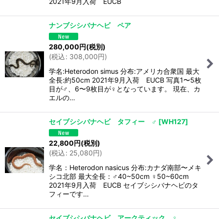
2021年9月入荷 EUCB
ナンブシシバナヘビ ペア
280,000
円
(税別)
(
税込
:
308,000
円
)
学名:Heterodon simus 分布:アメリカ合衆国 最大
全長:約50cm 2021年9月入荷 EUCB 写真1〜5枚
目が♂、6〜9枚目が♀となっています。 現在、カ
エルの…
セイブシシバナヘビ タフィー ♂
[
WH127
]
22,800
円
(税別)
(
税込
:
25,080
円
)
学名：Heterodon nasicus 分布:カナダ南部〜メキ
シコ北部 最大全長：♂40~50cm ♀50~60cm
2021年9月入荷 EUCB セイブシシバナヘビのタ
フィーです…
セイブシシバナヘビ アークティック ♀