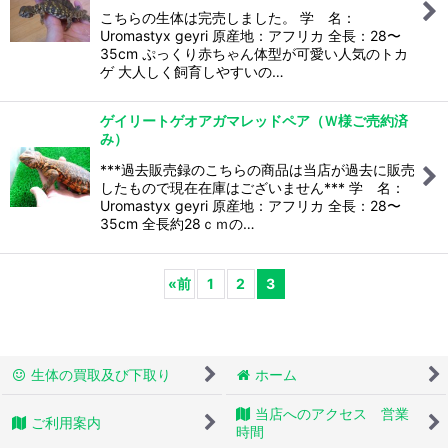
こちらの生体は完売しました。 学 名：
Uromastyx geyri 原産地：アフリカ 全長：28〜
35cm ぷっくり赤ちゃん体型が可愛い人気のトカ
ゲ 大人しく飼育しやすいの…
ゲイリートゲオアガマレッドペア（Ｗ様ご売約済
み）
***過去販売録のこちらの商品は当店が過去に販売
したもので現在在庫はございません*** 学 名：
Uromastyx geyri 原産地：アフリカ 全長：28〜
35cm 全長約28ｃｍの…
«
前
1
2
3
生体の買取及び下取り
ホーム
当店へのアクセス 営業
ご利用案内
時間