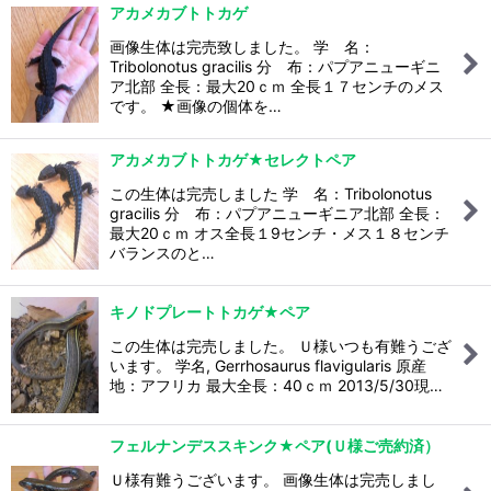
アカメカブトトカゲ
画像生体は完売致しました。 学 名：
Tribolonotus gracilis 分 布：パプアニューギニ
ア北部 全長：最大20ｃｍ 全長１７センチのメス
です。 ★画像の個体を…
アカメカブトトカゲ★セレクトペア
この生体は完売しました 学 名：Tribolonotus
gracilis 分 布：パプアニューギニア北部 全長：
最大20ｃｍ オス全長１9センチ・メス１８センチ
バランスのと…
キノドプレートトカゲ★ペア
この生体は完売しました。 Ｕ様いつも有難うござ
います。 学名, Gerrhosaurus flavigularis 原産
地：アフリカ 最大全長：40ｃｍ 2013/5/30現…
フェルナンデススキンク★ペア(Ｕ様ご売約済）
Ｕ様有難うございます。 画像生体は完売しまし