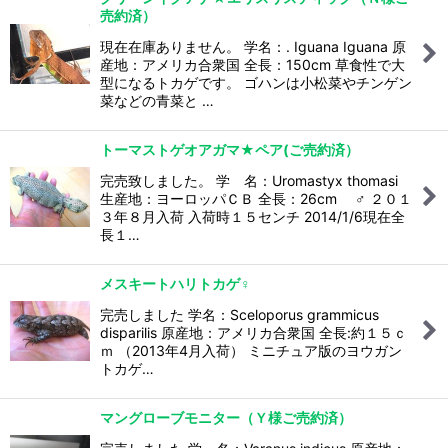
売約済）
現在在庫ありません。 学名：. Iguana Iguana 原
産地：アメリカ合衆国 全長：150cm 草食性で大
型になるトカゲです。 ゴハンは小松菜やチンゲン
菜などの青菜と …
トーマストゲオアガマ★ペア(ご売約済）
完売致しました。 学 名：Uromastyx thomasi
生産地：ヨーロッパＣＢ 全長：26cm ♂ ２０１
３年８月入荷 入荷時１５センチ 2014/1/6現在全
長１…
メスキートハリトカゲ♀
完売しました 学名：Sceloporus grammicus
disparilis 原産地：アメリカ合衆国 全長:約１５ｃ
ｍ （2013年4月入荷） ミニチュア版のヨウガン
トカゲ…
マングローブモニター（Ｙ様ご売約済）