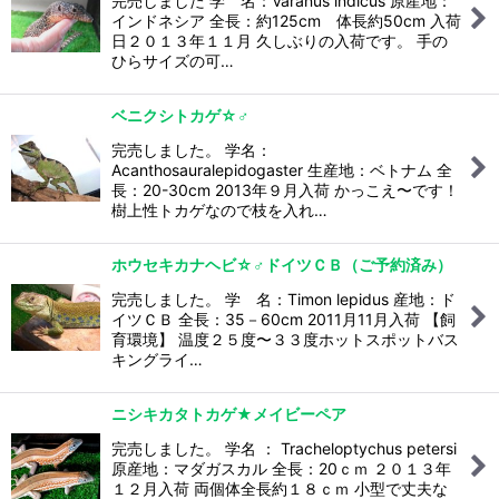
完売しました 学 名：Varanus indicus 原産地：
インドネシア 全長：約125cm 体長約50cm 入荷
日２０１３年１１月 久しぶりの入荷です。 手の
ひらサイズの可…
ベニクシトカゲ☆♂
完売しました。 学名：
Acanthosauralepidogaster 生産地：ベトナム 全
長：20-30cm 2013年９月入荷 かっこえ〜です！
樹上性トカゲなので枝を入れ…
ホウセキカナヘビ☆♂ドイツＣＢ（ご予約済み）
完売しました。 学 名：Timon lepidus 産地：ド
イツＣＢ 全長：35－60cm 2011月11月入荷 【飼
育環境】 温度２５度〜３３度ホットスポットバス
キングライ…
ニシキカタトカゲ★メイビーペア
完売しました。 学名 ： Tracheloptychus petersi
原産地：マダガスカル 全長：20ｃｍ ２０１３年
１２月入荷 両個体全長約１８ｃｍ 小型で丈夫な