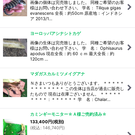
画像の個体は完売致しました。 同種ご希望のお客
様はお問い合わせ下さい。 学名： Tiliqua gigas
evanescens 全長：約50cm 原産地：インドネシ
ア 2013/1…
ヨーロッパアシナシトカゲ
画像の生体は完売致しました。 同種ご希望のお客
様はお問い合わせ下さい。 学 名： Ophisaurus
apodus 現在全長：約 60 ｃｍ 最大全長：約
120cm …
マダガスカルミツメイグアナ
Ｎさまいつもありがとうございます。 ＊＊＊＊＊
＊＊＊＊＊＊＊＊ この生体は当店が過去に販売し
たもので 現在は在庫ございません。 ＊＊＊＊＊
＊＊＊＊：＊＊＊＊＊＊ 学 名：Chalar…
カミンギーモニター☆Ａ様ご売約済み☆
133,400
円
(税別)
(
税込
:
146,740
円
)