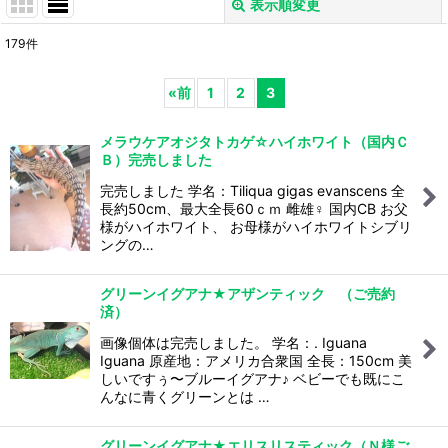
表示順変更
閉じる
179
件
表示数
:
«
前
1
2
3
並び順
:
メラウケアオジタトカゲ☆ハイホワイト（国内Ｃ
Ｂ）完売しました
絞り込む
完売しました 学名：Tiliqua gigas evanscens 全
長約50cm、最大全長60ｃｍ 雌雄♀ 国内CB お父
様がハイホワイト、 お母様がハイホワイトシブリ
ングの…
グリーンイグアナ★アザンティック （ご売約
済）
画像個体は完売しました。 学名：. Iguana
Iguana 原産地：アメリカ合衆国 全長：150cm 美
しいですぅ〜ブルーイグアナ♪ ベビーでも既にこ
んなに青くグリーンとは …
グリーンイグアナ★エリスリスティック（Ｎ様ご