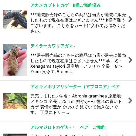
アカメカブトトカゲ k様ご売約済み
***過去販売録のこちらの商品は当店が過去に販売
したもので現在在庫はございません*** k様有難う
ございます。 こちらをカートに入れてお進みくだ
さい。
テイラーカワリアガマ♀
***過去販売録のこちらの商品は当店が過去に販売
したもので現在在庫はございません*** 学 名：
Xenagama taylori 原産地：アフリカ 全長：８〜
９cm 只今７,５ｃｍ …
アオキノボリアリゲーター（アブロニア）ペア
完売しました♪ 学名：Abronia graminea 原産地：
メキシコ 全長：25ｃｍ 鮮やか〜♪ 憧れの青いト
カゲ 表情が豊かでなので 見ていて飽きないで
す。 丁寧にトリー…
アルマジロトカゲ★♂♀ ペア ご売約