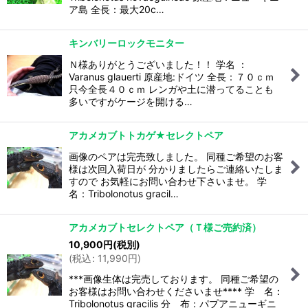
ア島 全長：最大20c…
キンバリーロックモニター
Ｎ様ありがとうございました！！ 学名 ：
Varanus glauerti 原産地:ドイツ 全長：７０ｃｍ
只今全長４０ｃｍ レンガや土に潜ってることも
多いですがケージを開ける…
アカメカブトトカゲ★セレクトペア
画像のペアは完売致しました。 同種ご希望のお客
様は次回入荷日が 分かりましたらご連絡いたしま
すので お気軽にお問い合わせ下さいませ。 学
名：Tribolonotus gracil…
アカメカブトセレクトペア（Ｔ様ご売約済）
10,900
円
(税別)
(
税込
:
11,990
円
)
***画像生体は完売しております。 同種ご希望の
お客様はお問い合わせくださいませ**** 学 名：
Tribolonotus gracilis 分 布：パプアニューギニ