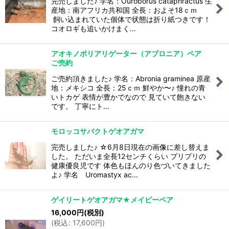
完売しました♪ 学名：Ouroborus cataphractus 生
産地：南アフリカ共和国 全長：およそ18ｃｍ
飼い込まれていた個体で状態は折り紙つきです！
コオロギも追いかけまく…
アオキノボリアリゲーター（アブロニア）ペア
ご売約
ご売約頂きました♪ 学名：Abronia graminea 原産
地：メキシコ 全長：25ｃｍ 鮮やか〜♪ 憧れの青
いトカゲ 表情が豊かでなので 見ていて飽きない
です。 丁寧にト…
モロッコサバクトゲオアガマ
完売しました♪ ☆6月8日現在の画像に差し替えま
した。 ただいま全長12センチくらい プリプリの
健康優良児です 体色もほんのり色づいてきました
よ♪ 学名 Uromastyx ac…
ゲイリートゲオアガマ★メイビーペア
16,000
円
(税別)
(
税込
:
17,600
円
)