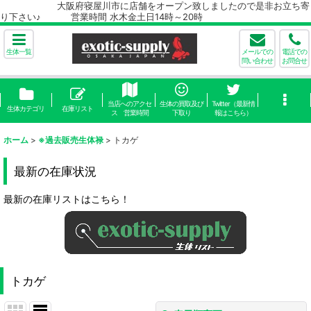
大阪府寝屋川市に店舗をオープン致しましたので是非お立ち寄
り下さい♪ 営業時間 水木金土日14時～20時
生体一覧
メールでの
電話での
問い合わせ
お問合せ
当店へのアクセ
生体の買取及び
Twitter（最新情
生体カテゴリ
在庫リスト
ス 営業時間
下取り
報はこちら）
ホーム
>
※過去販売生体禄
>
トカゲ
最新の在庫状況
最新の在庫リストはこちら！
トカゲ