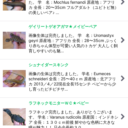
た。 学 名：Mochlus fernandi 原産地：アフリ
カ 全長：20〜35cm フルアダルト（ユビトビ無）
の美しいペア♪ …
ゲイリートゲオアガマ★メイビーペア
画像生体は完売しました。 学 名：Uromastyx
geyri 原産地：アフリカ 全長：28〜35cm ぷっく
り赤ちゃん体型が可愛い人気のトカゲ 大人しく飼
育しやすいのも魅…
シュナイダースキンク
画像の生体は完売しました。 学名：Eumeces
schneideri 全長：25〜40ｃｍ 原産地：北アフリ
カ 2013／4／22現在全長15センチ ベビーから少
し育ったピチピチサ…
ラフネックモニターＷＣ★ベビー
ラフネック完売しました。ありがとうございま
す。 学名：Varanus rudicolis 原産国：インドネシ
ア 全長：１３０ｃｍ前後 鮮やかな色柄に大きな
瞳が魅力！！ 只今全長約３０…