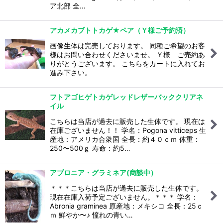
ア北部 全…
アカメカブトトカゲ★ペア（Ｙ様ご予約済）
画像生体は完売しております。 同種ご希望のお客
様はお問い合わせくださいませ。 Ｙ様 ご売約あ
りがとうございます。 こちらをカートに入れてお
進み下さい。
フトアゴヒゲトカゲレッドレザーバッククリアネ
イル
こちらは当店が過去に販売した生体です。 現在は
在庫ございません！！ 学名：Pogona vitticeps 生
産地：アメリカ合衆国 全長：約４０ｃｍ 体重：
250〜500ｇ 寿命：約5…
アブロニア・グラミネア(商談中）
＊＊＊こちらは当店が過去に販売した生体です。
現在在庫入荷予定ございません。＊＊＊ 学名：
Abronia graminea 原産地：メキシコ 全長：25ｃ
ｍ 鮮やか〜♪ 憧れの青い…