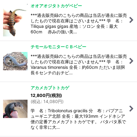
オオアオジタトカゲベビー
***過去販売録のこちらの商品は当店が過去に販売
したもので現在在庫はございません*** 学 名：
Tiliqua gigas gigas 産地：ソロン 全長：最大
60cm 赤みの強い美…
チモールモニターＣＢベビー
***過去販売録のこちらの商品は当店が過去に販売
したもので現在在庫はございません*** 学 名：
Varanus timorensis 全長：約60cm ただいま頭胴
長６センチのおチビ…
アカメカブトトカゲ
12,800
円
(税別)
(
税込
:
14,080
円
)
学 名：Tribolonotus gracilis 分 布：パプアニ
ューギニア北部 全長：最大193mm インドネシア
便の定番アカメカブトトカゲです。 バタバタ系で
なく非常に大…