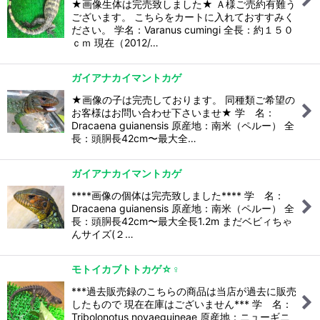
★画像生体は完売致しました★ Ａ様ご売約有難う
ございます。 こちらをカートに入れておすすみく
ださい。 学名：Varanus cumingi 全長：約１５０
ｃｍ 現在（2012/…
ガイアナカイマントカゲ
★画像の子は完売しております。 同種類ご希望の
お客様はお問い合わせ下さいませ★ 学 名：
Dracaena guianensis 原産地：南米（ペルー） 全
長：頭胴長42cm〜最大全…
ガイアナカイマントカゲ
****画像の個体は完売致しました**** 学 名：
Dracaena guianensis 原産地：南米（ペルー） 全
長：頭胴長42cm〜最大全長1.2m まだベビィちゃ
んサイズ(２…
モトイカブトトカゲ☆♀
***過去販売録のこちらの商品は当店が過去に販売
したもので 現在在庫はございません*** 学 名：
Tribolonotus novaeguineae 原産地：ニューギニ