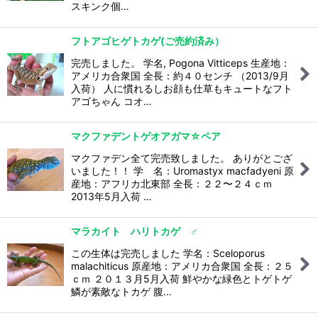
スキンク個…
フトアゴヒゲトカゲ(ご売約済み）
完売しました。 学名, Pogona Vitticeps 生産地：
アメリカ合衆国 全長：約４０センチ （2013/9月
入荷） 人に慣れるしお顔も仕草もキュートなフト
アゴちゃん コオ…
マクファデントゲオアガマ☆ペア
マクファデン全て完売致しました。 ありがとござ
いました！！ 学 名：Uromastyx macfadyeni 原
産地：アフリカ北東部 全長：２２〜２４ｃｍ
2013年5月入荷 …
マラカイト ハリトカゲ ♂
この生体は完売しました 学名：Sceloporus
malachiticus 原産地：アメリカ合衆国 全長：２５
ｃｍ ２０１３月5月入荷 鮮やかな緑色とトゲトゲ
鱗が素敵なトカゲ 腹…